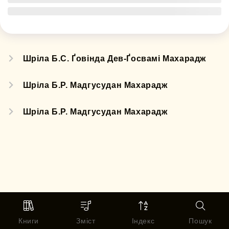
Шріла Б.С. Ґовінда Дев-Ґосвамі Махарадж
Шріла Б.Р. Мадгусудан Махарадж
Шріла Б.Р. Мадгусудан Махарадж
Книги
Зміст
Індекс
Пошук