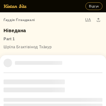
Відгук
UA
Ґаудія Ґітанджалі
Ніведана
Part 1
Шрīла Бгактівінод Тха̄кур