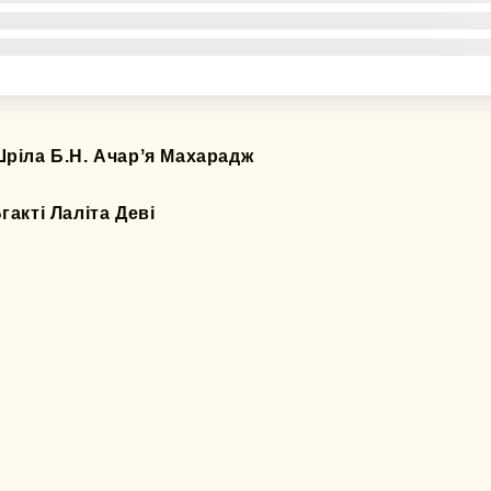
ріла Б.Н. Ачарʼя Махарадж
гакті Лаліта Деві