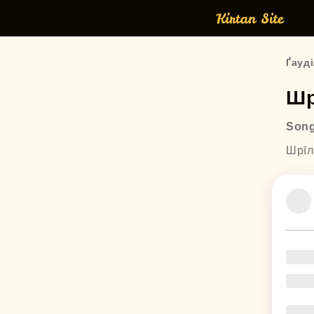
Ґауді
Шр
Song
Шрīл