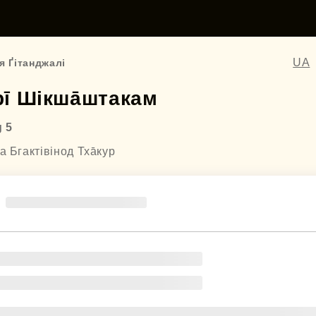
UA
я Ґітанджалі
ī Шікша̄штакам
 5
а Бгактівінод Тха̄кур