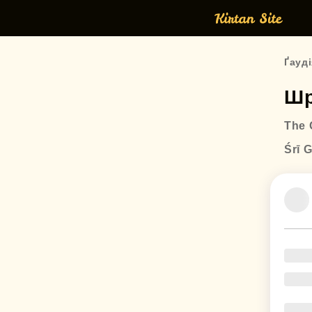
Ґауді
Шр
The 
Śrī 