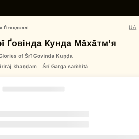
UA
я Ґітанджалі
ī Ґовінда Кунда Ма̄ха̄тмʼя
Glories of Śrī Govinda Kuṇḍa
Girirāj-khaṇḍam – Śrī Garga-saṁhitā