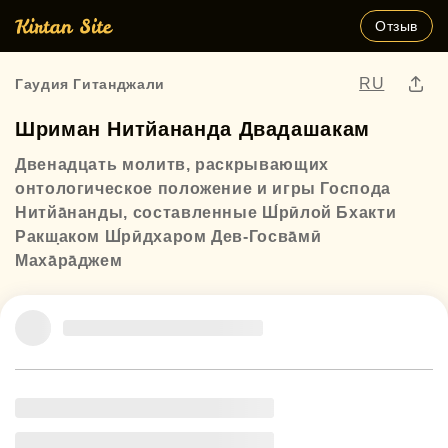
Отзыв
RU
Гаудия Гитанджали
Шриман Нитйананда Двадашакам
Двенадцать молитв, раскрывающих
онтологическое положение и игры Господа
Нитйа̄нанды, составленные Ш́рӣлой Бхакти
Ракш̣аком Ш́рӣдхаром Дев-Госва̄мӣ
Маха̄ра̄джем