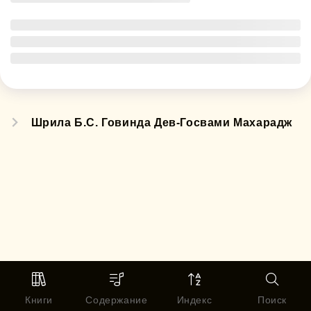
Шрила Б.С. Говинда Дев-Госвами Махарадж
Книги
Содержание
Индекс
Поиск