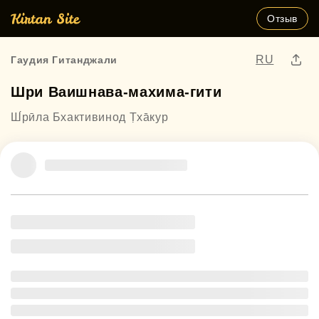
Отзыв
RU
Гаудия Гитанджали
Шри Ваишнава-махима-гити
Ш́рӣла Бхактивинод Т̣ха̄кур