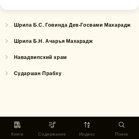
Шрила Б.С. Говинда Дев-Госвами Махарадж
Шрила Б.Н. Ачарья Махарадж
Навадвипский храм
Сударшан Прабху
Книги
Содержание
Индекс
Поиск