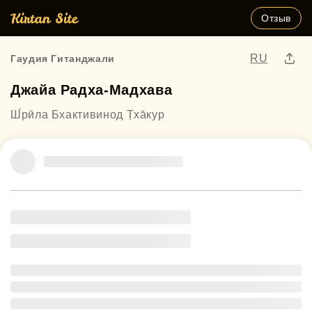
Отзыв
RU
Гаудия Гитанджали
Джайа Радха-Мадхава
Ш́рӣла Бхактивинод Т̣ха̄кур