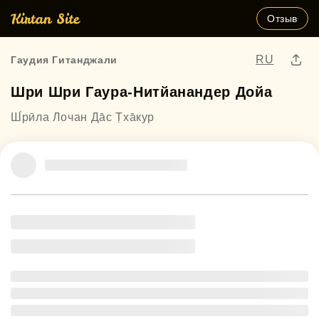
Отзыв
RU
Гаудия Гитанджали
Шри Шри Гаура-Нитйанандер Дойа
Ш́рӣла Лочан Да̄с Т̣ха̄кур