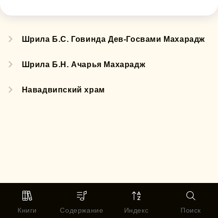
Шрила Б.С. Говинда Дев-Госвами Махарадж
Шрила Б.Н. Ачарья Махарадж
Навадвипский храм
Книги
Содержание
Индекс
Поиск