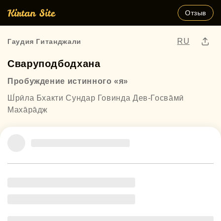
Отзыв
RU
Гаудия Гитанджали
Сваруподбодхана
Пробуждение истинного «я»
Ш́рӣла Бхакти Сундар Говинда Дев-Госва̄мӣ
Маха̄ра̄дж