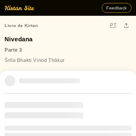
Feedback
PT
Livro de Kirtan
Nivedana
Parte 3
Śrīla Bhakti Vinod Ṭhākur