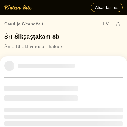
Atsauksmes
LV
Gaudija Gītandžalī
Śrī Śikṣāṣṭakam 8b
Šrīla Bhaktivinoda Thākurs