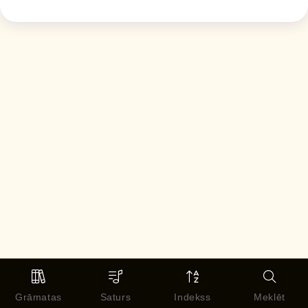
Grāmatas
Saturs
Indekss
Meklēt