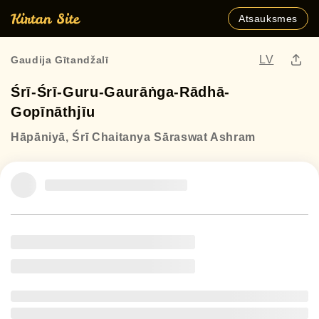
Atsauksmes
LV
Gaudija Gītandžalī
Śrī-Śrī-Guru-Gaurāṅga-Rādhā-
Gopīnāthjīu
Hāpāniyā, Śrī Chaitanya Sāraswat Ashram