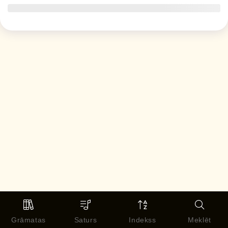
Grāmatas
Saturs
Indekss
Meklēt