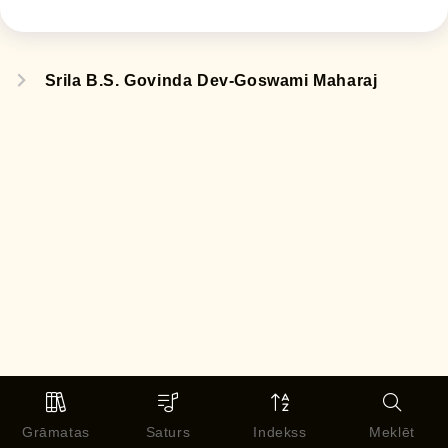
Srila B.S. Govinda Dev-Goswami Maharaj
Grāmatas
Saturs
Indekss
Meklēt