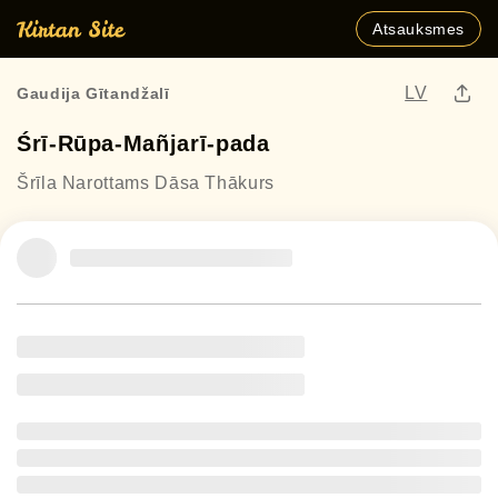
Atsauksmes
LV
Gaudija Gītandžalī
Śrī-Rūpa-Mañjarī-pada
Šrīla Narottams Dāsa Thākurs