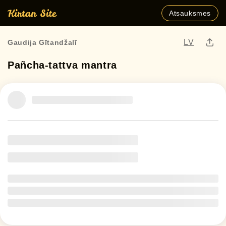
Atsauksmes
LV
Gaudija Gītandžalī
Pañcha-tattva mantra