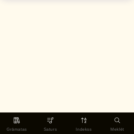
Grāmatas
Saturs
Indekss
Meklēt