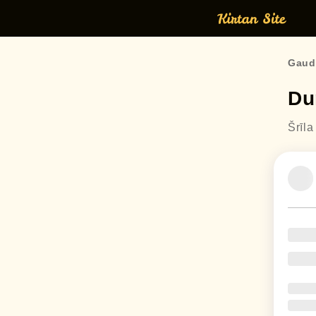
Gaudi
Du
Šrīl