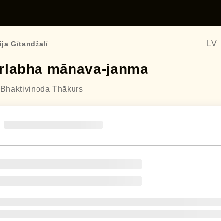
LV
ja Gītandžalī
rlabha mānava-janma
a Bhaktivinoda Thākurs