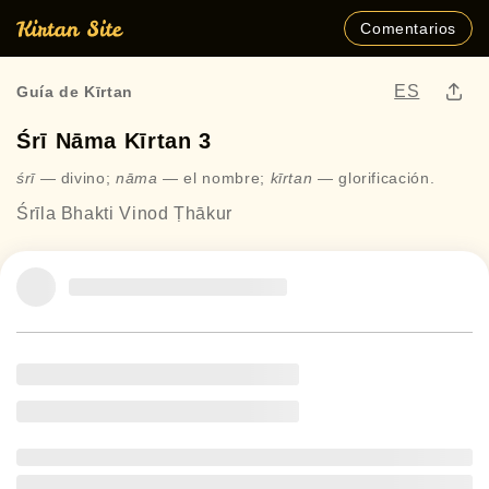
Comentarios
ES
Guía de Kīrtan
Śrī Nāma Kīrtan 3
śrī
— divino;
nāma
— el nombre;
kīrtan
— glorificación.
Śrīla Bhakti Vinod Ṭhākur