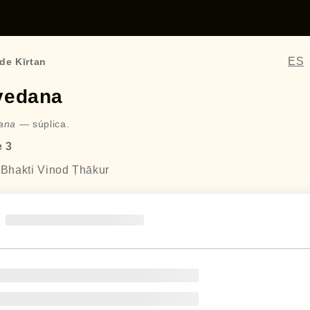
ES
de Kīrtan
vedana
ana
— súplica.
e 3
 Bhakti Vinod Ṭhākur