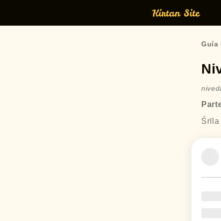
Guía 
Ni
nived
Part
Śrīla