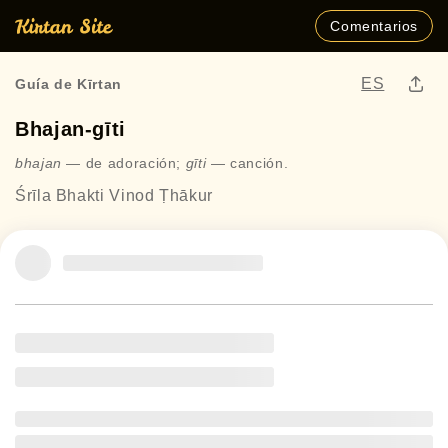
Comentarios
ES
Guía de Kīrtan
Bhajan-gīti
bhajan
— de adoración;
gīti
— canción.
Śrīla Bhakti Vinod Ṭhākur